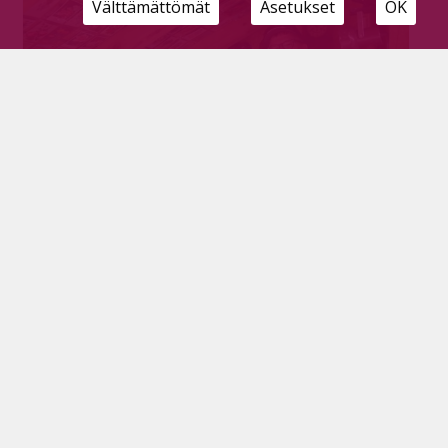
Välttämättömät
Asetukset
OK
Elämältä saa paljon, jos on voimaa uskaltaa
Tilaajille
30.6.2026
Useat muutot, pitkä yrittäjäura, uudet ammatit ja
rakkaus, joka sai alkunsa lukion opintomatkalla.
Maarit Hollannin elämässä yksi asia on pysynyt
samana, rohkeus tarttua uusiin mahdollisuuksiin.