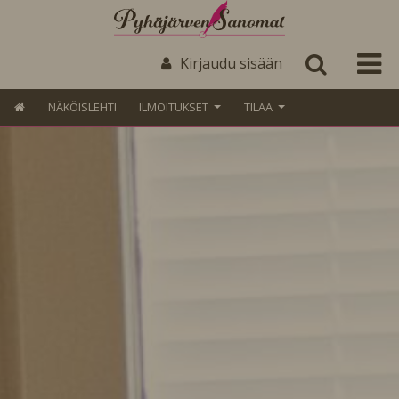
Kirjaudu sisään
NÄKÖISLEHTI
ILMOITUKSET
TILAA