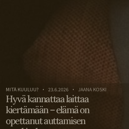
MITÄ KUULUU?
23.6.2026
JAANA KOSKI
•
•
Hyvä kannattaa laittaa
kiertämään – elämä on
opettanut auttamisen