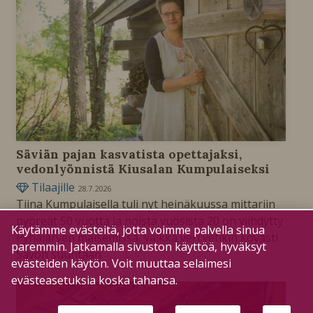
Säviän pajan kasvatista opettajaksi,
vedonlyönnistä Kiusalan Kumpulaiseksi
Tilaajille
28.7.2026
Tiina Kumpulaisella tuli nyt heinäkuussa mittariin
pyöreät 50 vuotta ja noista vuosista 20 on viihdytty
Käytämme evästeitä, jotta voimme palvella sinua
Pyhäjärven maisemissa, vaikka veri vetikin kovasti
paremmin. Jatkamalla sivuston käyttöä, hyväksyt
Savon suuntaan.
evästeiden käytön. Voit muuttaa selaimesi
evästeasetuksia koska tahansa.