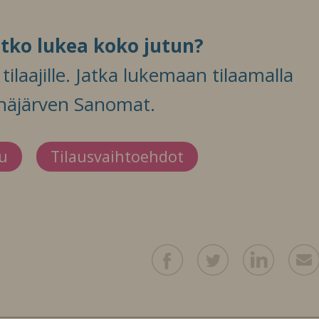
itko lukea koko jutun?
ilaajille. Jatka lukemaan tilaamalla
häjärven Sanomat.
du
Tilausvaihtoehdot