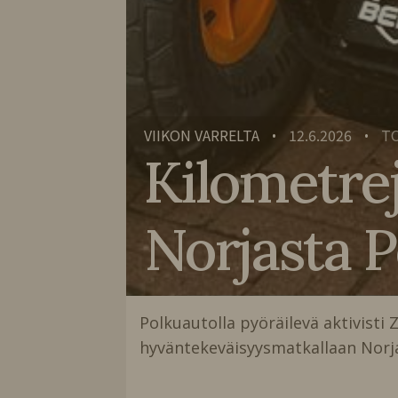
VIIKON VARRELTA
12.6.2026
TO
•
•
Kilometre
Norjasta P
Polkuautolla pyöräilevä aktivisti 
hyväntekeväisyysmatkallaan Norja