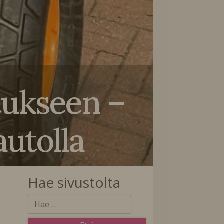
tukseen –
autolla
Hae sivustolta