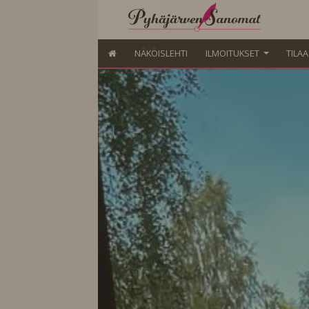
NÄKÖISLEHTI
ILMOITUKSET
TILA