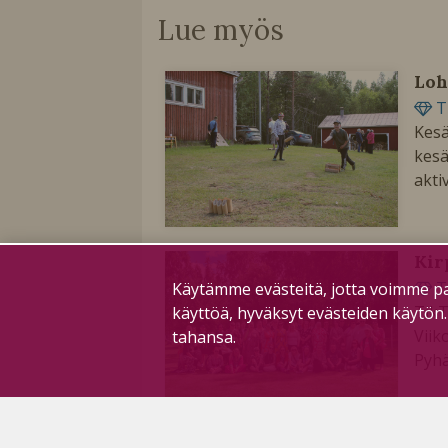
Lue myös
Loh
T
Kesä
kesä
akti
Kir
T
Käytämme evästeitä, jotta voimme pa
TikT
käyttöä, hyväksyt evästeiden käytön
Viik
tahansa.
Pyhä
Jou