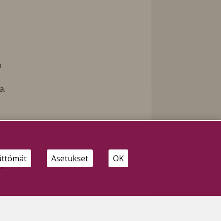
n
a.
ä.
ättömät
Asetukset
OK
at