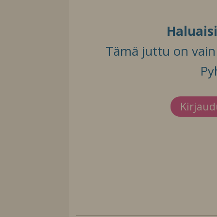
Haluais
Tämä juttu on vain t
Py
Kirjau