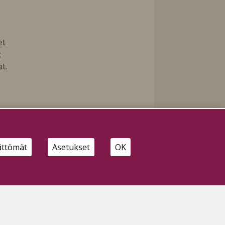
et
t
t.
ättömät
Asetukset
OK