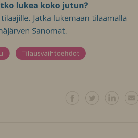
itko lukea koko jutun?
ilaajille. Jatka lukemaan tilaamalla
häjärven Sanomat.
du
Tilausvaihtoehdot