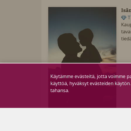
Isä
T
Kaup
tava
tied
Käytämme evästeitä, jotta voimme pa
käyttöä, hyväksyt evästeiden käytön
tahansa.
Kak
T