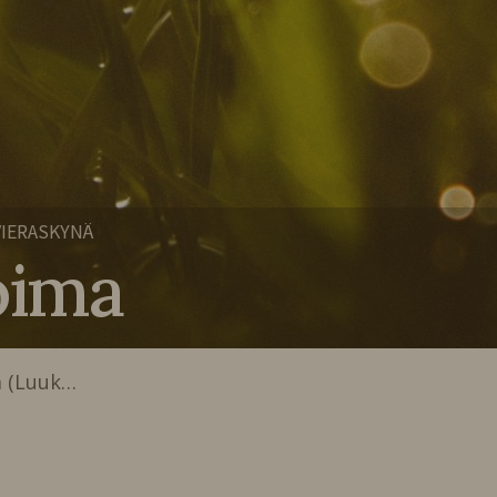
VIERASKYNÄ
oima
ä (Luuk…