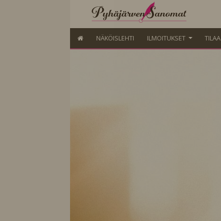
NÄKÖISLEHTI
ILMOITUKSET
TILA