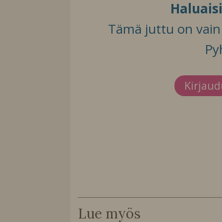
Haluais
Tämä juttu on vain t
Py
Kirjau
Lue myös