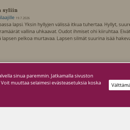
n syliin
ilaajille
19.7.2026
assa lapsi. Yksin hyllyjen välissä itkua tuhertaa. Hyllyt, suur
ramäärät vallina uhkaavat. Oudot ihmiset ohi kiiruhtaa. Eivä
ä lapsen pelkoa murtavaa. Lapsen silmät suurina isää hakeva
lvella sinua paremmin. Jatkamalla sivuston
. Voit muuttaa selaimesi evästeasetuksia koska
Välttäm
si valintaa
ilaajille
21.6.2026