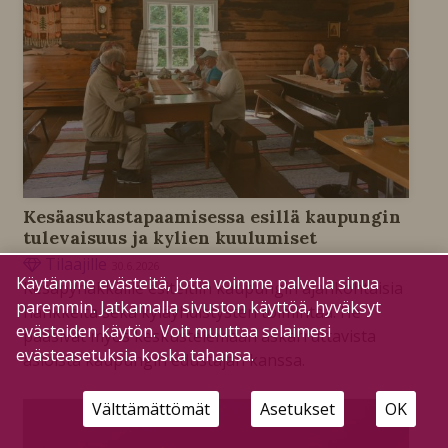
Kesäasukastapaamisessa esillä kaupungin
tulevaisuus ja kylien kuulumiset
Tilaajille
30.6.2026
Käytämme evästeitä, jotta voimme palvella sinua
Kesäpyhäkkäille esiteltiin kaupungin ajankohtaisia
paremmin. Jatkamalla sivuston käyttöä, hyväksyt
hankkeita sekä kyläyhdistysten toimintaa. He
evästeiden käytön. Voit muuttaa selaimesi
pääsivät myös keskustelemaan askarruttavista
evästeasetuksia koska tahansa.
asioista kaupungin edustajan kanssa.
Välttämättömät
Asetukset
OK