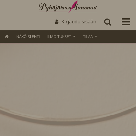
Kirjaudu sisään
NÄKÖISLEHTI
ILMOITUKSET
TILAA