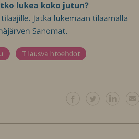
itko lukea koko jutun?
ilaajille. Jatka lukemaan tilaamalla
häjärven Sanomat.
du
Tilausvaihtoehdot