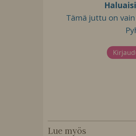
Haluais
Tämä juttu on vain t
Py
Kirjau
Lue myös