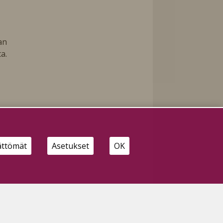
an
a.
ättömät
Asetukset
OK