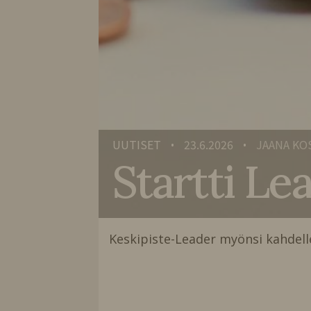
UUTISET
23.6.2026
JAANA KO
•
•
Startti Le
Keskipiste-Leader myönsi kahdelle 