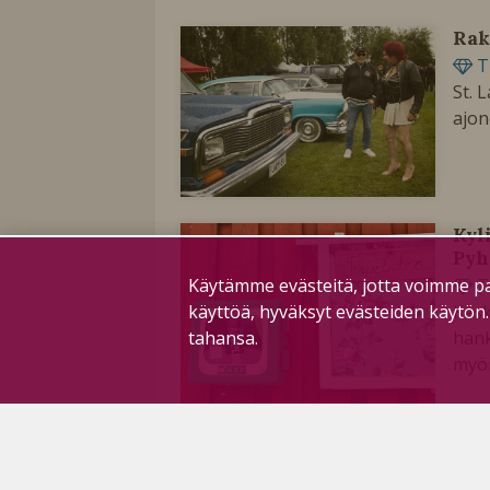
Rak
T
St. 
ajon
Kyl
Pyh
Käytämme evästeitä, jotta voimme pa
T
käyttöä, hyväksyt evästeiden käytön
Kesk
tahansa.
hank
myön
Kes
T