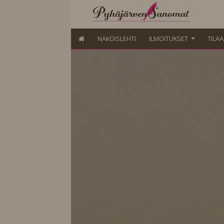
NÄKÖISLEHTI
ILMOITUKSET
TILA