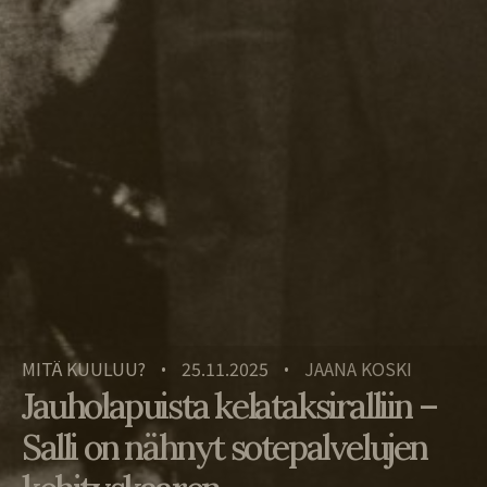
MITÄ KUULUU?
25.11.2025
JAANA KOSKI
•
•
Jauholapuista kelataksiralliin –
Salli on nähnyt sotepalvelujen