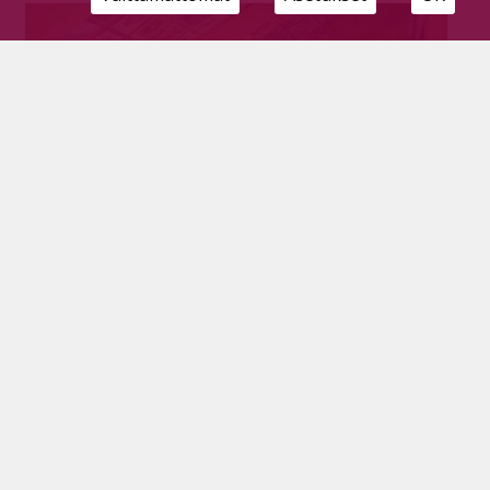
Elämältä saa paljon, jos on voimaa uskaltaa
Tilaajille
30.6.2026
Useat muutot, pitkä yrittäjäura, uudet ammatit ja
rakkaus, joka sai alkunsa lukion opintomatkalla.
Maarit Hollannin elämässä yksi asia on pysynyt
samana, rohkeus tarttua uusiin mahdollisuuksiin.