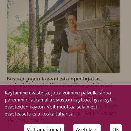
Säviän pajan kasvatista opettajaksi,
vedonlyönnistä Kiusalan Kumpulaiseksi
Tilaajille
Käytämme evästeitä, jotta voimme palvella sinua
28.7.2026
Tiina Kumpulaisella tuli nyt heinäkuussa mittariin
paremmin. Jatkamalla sivuston käyttöä, hyväksyt
pyöreät 50 vuotta ja noista vuosista 20 on viihdytty
evästeiden käytön. Voit muuttaa selaimesi
Pyhäjärven maisemissa, vaikka veri vetikin kovasti
evästeasetuksia koska tahansa.
Savon suuntaan.
Välttämättömät
Asetukset
OK