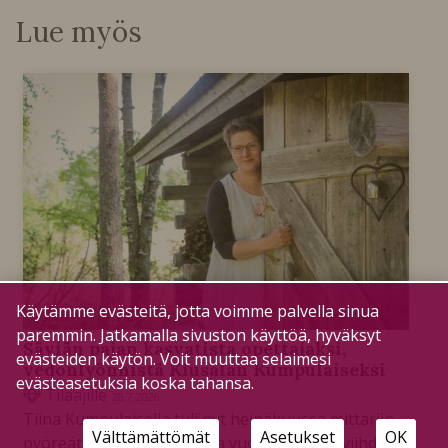
Lue myös
Käytämme evästeitä, jotta voimme palvella sinua
paremmin. Jatkamalla sivuston käyttöä, hyväksyt
Säviän pajan kasvatista opettajaksi,
evästeiden käytön. Voit muuttaa selaimesi
vedonlyönnistä Kiusalan Kumpulaiseksi
evästeasetuksia koska tahansa.
Tilaajille
28.7.2026
Tiina Kumpulaisella tuli nyt heinäkuussa mittariin
Välttämättömät
Asetukset
OK
pyöreät 50 vuotta ja noista vuosista 20 on viihdytty