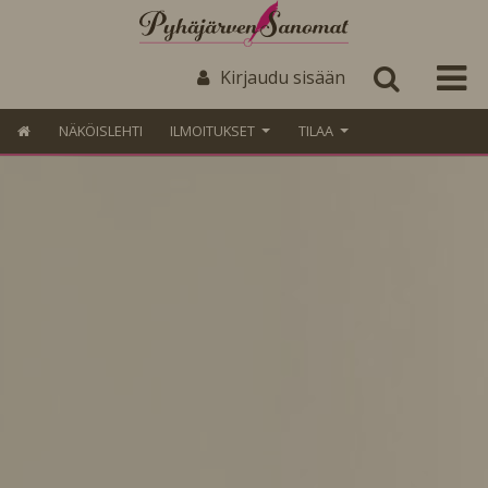
Kirjaudu sisään
NÄKÖISLEHTI
ILMOITUKSET
TILAA