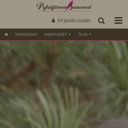
Kirjaudu sisään
NÄKÖISLEHTI
ILMOITUKSET
TILAA