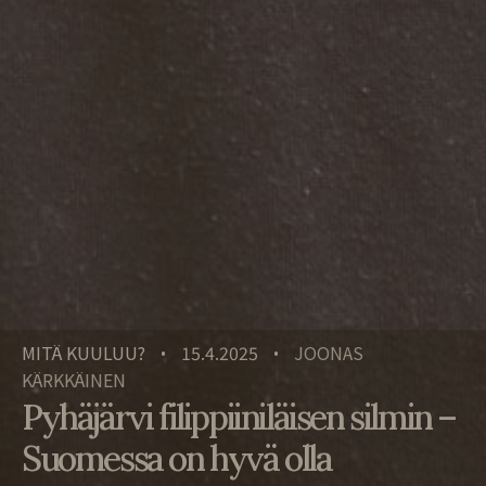
MITÄ KUULUU?
15.4.2025
JOONAS
•
•
KÄRKKÄINEN
Pyhäjärvi filippiiniläisen silmin –
Suomessa on hyvä olla