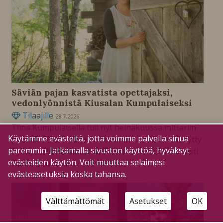
Säviän pajan kasvatista opettajaksi,
vedonlyönnistä Kiusalan Kumpulaiseksi
Tilaajille
28.7.2026
Tiina Kumpulaisella tuli nyt heinäkuussa mittariin
Käytämme evästeitä, jotta voimme palvella sinua
pyöreät 50 vuotta ja noista vuosista 20 on viihdytty
paremmin. Jatkamalla sivuston käyttöä, hyväksyt
Pyhäjärven maisemissa, vaikka veri vetikin kovasti
evästeiden käytön. Voit muuttaa selaimesi
Savon suuntaan.
evästeasetuksia koska tahansa.
Välttämättömät
Asetukset
OK