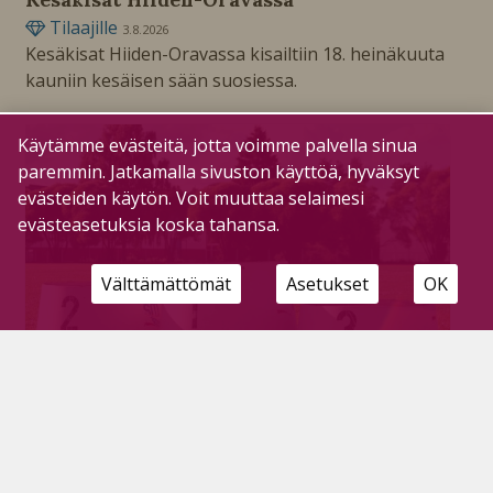
Tilaajille
3.8.2026
Kesäkisat Hiiden-Oravassa kisailtiin 18. heinäkuuta
kauniin kesäisen sään suosiessa.
Käytämme evästeitä, jotta voimme palvella sinua
paremmin. Jatkamalla sivuston käyttöä, hyväksyt
evästeiden käytön. Voit muuttaa selaimesi
evästeasetuksia koska tahansa.
Välttämättömät
Asetukset
OK
Kesän viimeiset ikärit kisailtiin
1.8.2026
Pohdin kesän viimeiset ikärit kisattiin 28.7. Lajeina