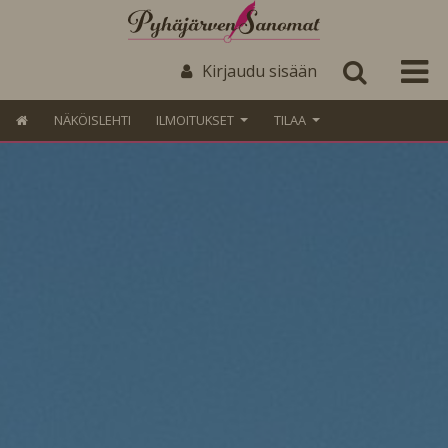
Kirjaudu sisään
NÄKÖISLEHTI
ILMOITUKSET
TILAA