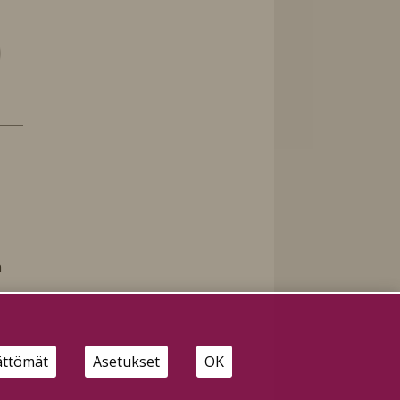
n
ättömät
Asetukset
OK