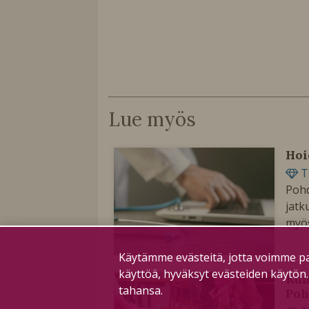
Lue myös
Hoi
T
Pohd
jatk
myös
Käytämme evästeitä, jotta voimme pa
käyttöä, hyväksyt evästeiden käytön
Kun
tahansa.
Poh