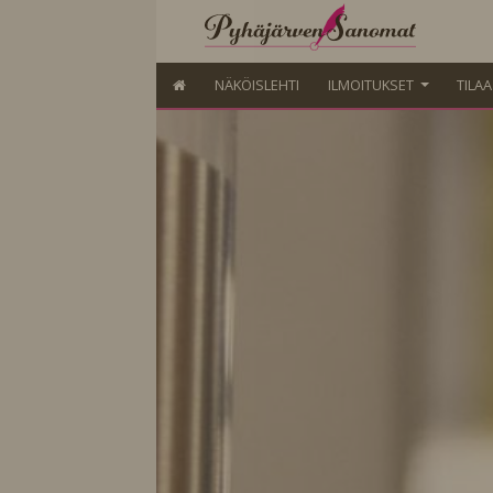
NÄKÖISLEHTI
ILMOITUKSET
TILA