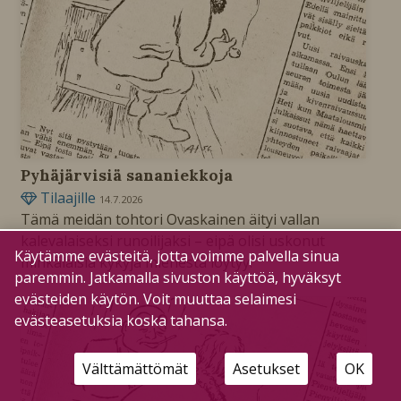
Pyhäjärvisiä sananiekkoja
Tilaajille
14.7.2026
Tämä meidän tohtori Ovaskainen äityi vallan
kalevalaiseksi runoilijaksi – eipä olisi uskonut
Käytämme evästeitä, jotta voimme palvella sinua
minkälaisia kykyjä miehestä löytyy.
paremmin. Jatkamalla sivuston käyttöä, hyväksyt
evästeiden käytön. Voit muuttaa selaimesi
evästeasetuksia koska tahansa.
Välttämättömät
Asetukset
OK