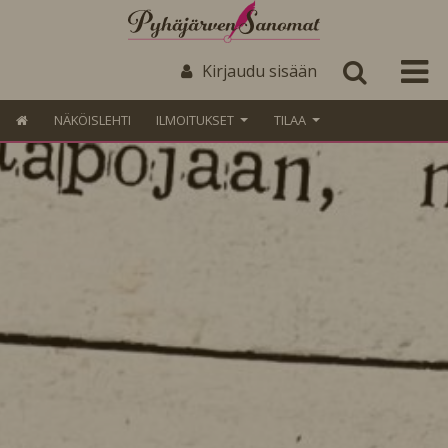
Kirjaudu sisään
NÄKÖISLEHTI
ILMOITUKSET
TILAA