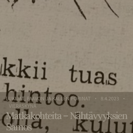
LUKIJAT, PAAVON JA KALLEN PORINAT
8.4.2023
•
•
VIERASKYNÄ
Matkakohteita – Nähtävyyksien
Samos