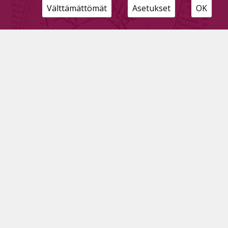
Välttämättömät
Asetukset
OK
Pyhäjärvisiä sananiekkoja
Tilaajille
14.7.2026
Tämä meidän tohtori Ovaskainen äityi vallan
kalevalaiseksi runoilijaksi – eipä olisi uskonut
minkälaisia kykyjä miehestä löytyy.