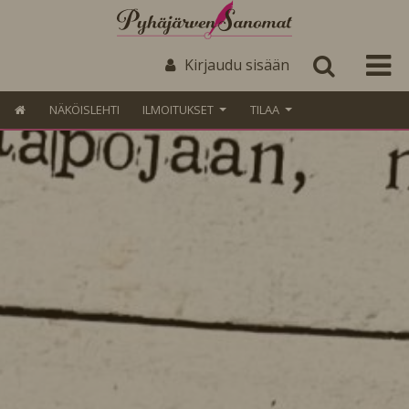
Kirjaudu sisään
NÄKÖISLEHTI
ILMOITUKSET
TILAA