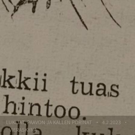
LUKIJAT, PAAVON JA KALLEN PORINAT
4.2.2023
•
•
VIERASKYNÄ