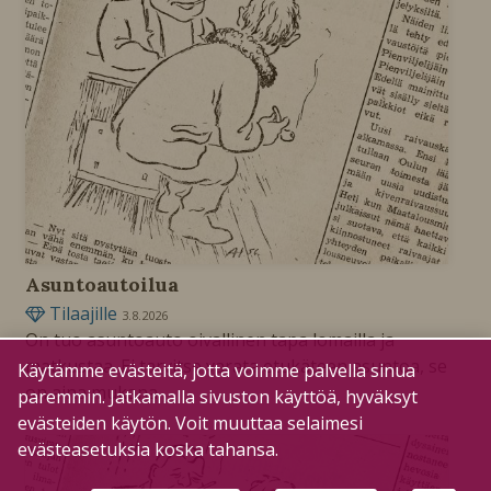
Asuntoautoilua
Tilaajille
3.8.2026
On tuo asuntoauto oivallinen tapa lomailla ja
matkustaa. Ei tarvitse varata etukäteen asuntoa, se
Käytämme evästeitä, jotta voimme palvella sinua
on aina mukana.
paremmin. Jatkamalla sivuston käyttöä, hyväksyt
evästeiden käytön. Voit muuttaa selaimesi
evästeasetuksia koska tahansa.