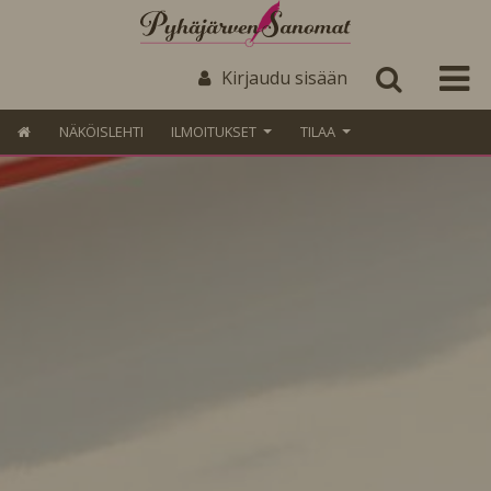
Kirjaudu sisään
NÄKÖISLEHTI
ILMOITUKSET
TILAA