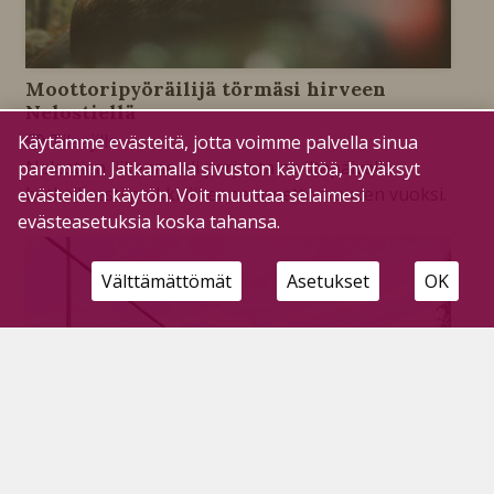
Moottoripyöräilijä törmäsi hirveen
Nelostiellä
Tilaajille
Käytämme evästeitä, jotta voimme palvella sinua
24.7.2026
Nelostien liikenne oli perjantaina iltapäivällä
paremmin. Jatkamalla sivuston käyttöä, hyväksyt
hetkellisesti poikki liikenneonnettomuuden vuoksi.
evästeiden käytön. Voit muuttaa selaimesi
evästeasetuksia koska tahansa.
Välttämättömät
Asetukset
OK