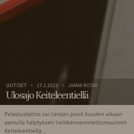
UUTISET
17.1.2023
JAANA KOSKI
•
•
Ulosajo Keiteleentiellä
Pelastuslaitos sai tänään puoli kuuden aikaan
aamulla hälytyksen tieliikenneonnettomuuteen
Keiteleentiellä…