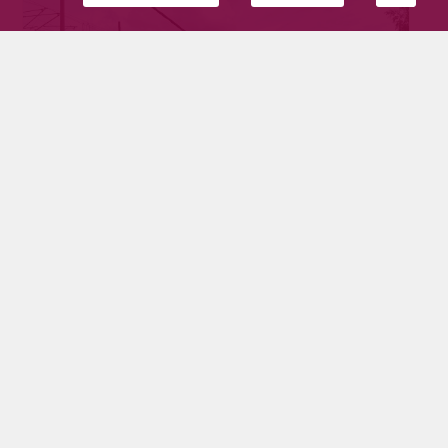
Leveä kuljetus katkaisi pylvään
Tikkalansalmentiellä
Tilaajille
9.6.2026
Pyhäjärven keskusta ruuhkautui tiistai-iltapäivänä
Tikkalansalmen ylittävän sillan kohdalla sattuneen
onnettomuuden myötä. Tie oli suljettu liikenteeltä
hetken.