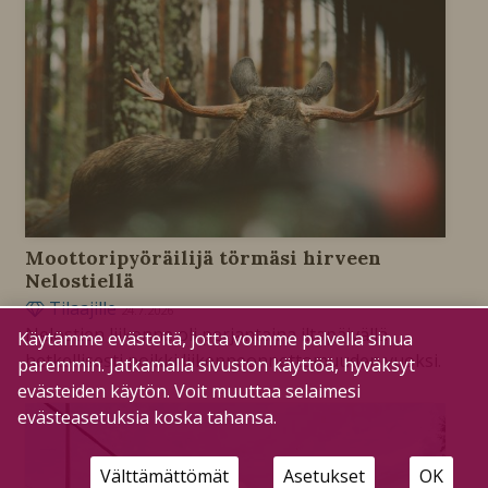
Moottoripyöräilijä törmäsi hirveen
Nelostiellä
Tilaajille
24.7.2026
Nelostien liikenne oli perjantaina iltapäivällä
Käytämme evästeitä, jotta voimme palvella sinua
hetkellisesti poikki liikenneonnettomuuden vuoksi.
paremmin. Jatkamalla sivuston käyttöä, hyväksyt
evästeiden käytön. Voit muuttaa selaimesi
evästeasetuksia koska tahansa.
Välttämättömät
Asetukset
OK