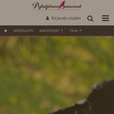
Kirjaudu sisään
NÄKÖISLEHTI
ILMOITUKSET
TILAA