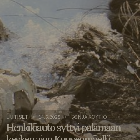
UUTISET
14.6.2025
SONJA RÖYTIÖ
•
•
Henkilöauto syttyi palamaan
kesken ajon Kuusenmäellä