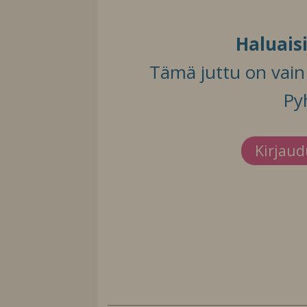
Haluais
Tämä juttu on vain t
Py
Kirjau