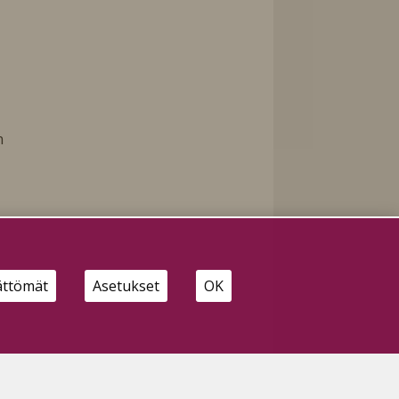
n
ättömät
Asetukset
OK