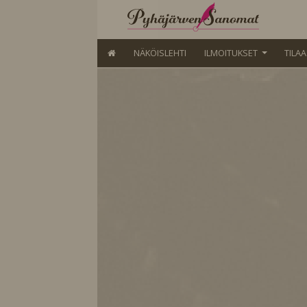
NÄKÖISLEHTI
ILMOITUKSET
TILA