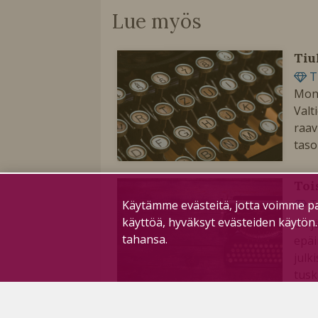
Lue myös
Tiu
T
Mone
Valt
raav
taso
Toi
T
Käytämme evästeitä, jotta voimme pa
käyttöä, hyväksyt evästeiden käytön
Oli 
tahansa.
epäi
julk
tusk
Pit