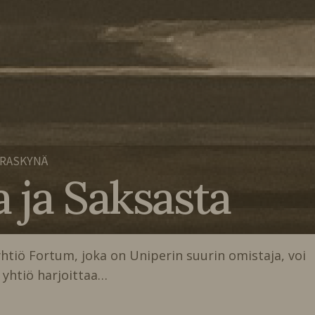
ERASKYNÄ
 ja Saksasta
yhtiö Fortum, joka on Uniperin suurin omistaja, voi
 yhtiö harjoittaa…