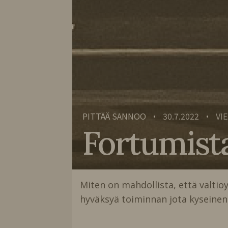
PITTÄÄ SANNOO
30.7.2022
VI
•
•
Fortumista
Miten on mahdollista, että valtio
hyväksyä toiminnan jota kyseinen