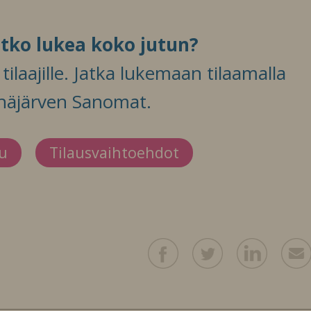
itko lukea koko jutun?
ilaajille. Jatka lukemaan tilaamalla
häjärven Sanomat.
du
Tilausvaihtoehdot