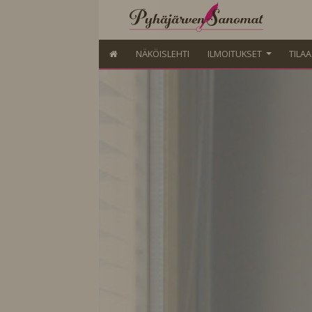
NÄKÖISLEHTI
ILMOITUKSET
TILA