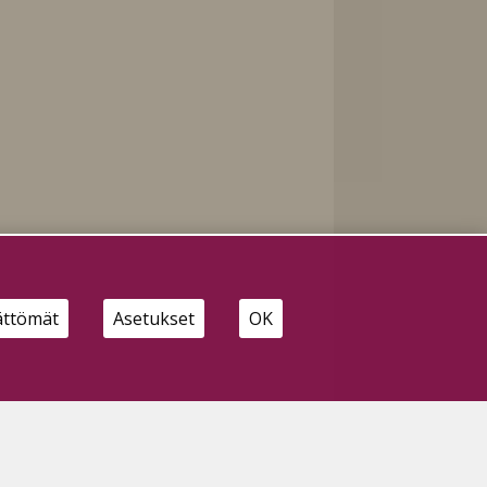
si
ättömät
Asetukset
OK
sai