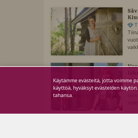
Säv
Kiu
T
Tiin
vuot
vaik
Vee
läh
Käytämme evästeitä, jotta voimme pa
T
käyttöä, hyväksyt evästeiden käytön
Vuod
tahansa.
laps
teat
Elä
T
Usea