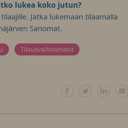
itko lukea koko jutun?
ilaajille. Jatka lukemaan tilaamalla
häjärven Sanomat.
du
Tilausvaihtoehdot