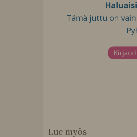
Haluais
Tämä juttu on vain t
Py
Kirjau
Lue myös