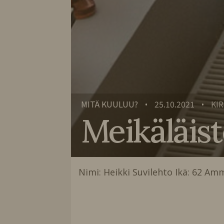
MITÄ KUULUU?
25.10.2021
KIR
•
•
Meikäläist
Nimi: Heikki Suvilehto Ikä: 62 Amm