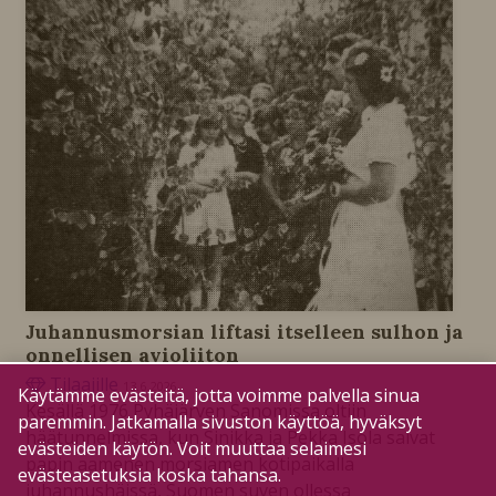
Juhannusmorsian liftasi itselleen sulhon ja
onnellisen avioliiton
Tilaajille
13.6.2026
Käytämme evästeitä, jotta voimme palvella sinua
Kesällä 1976 Pyhäjärven Sanomissa oltiin
paremmin. Jatkamalla sivuston käyttöä, hyväksyt
häätunnelmissa, kun Sinikka ja Pekka Isola saivat
evästeiden käytön. Voit muuttaa selaimesi
papin aamenen morsiamen kotipaikalla
evästeasetuksia koska tahansa.
juhannushäissä, Suomen suven ollessa