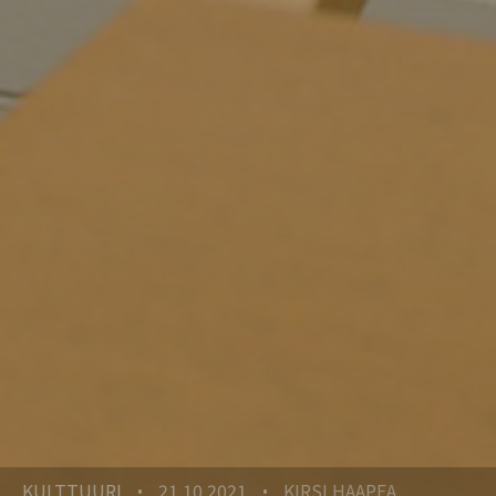
KULTTUURI
21.10.2021
KIRSI HAAPEA
•
•