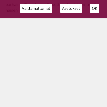
parhaimmillaan. Vielä 50 vuotta sitten juhannus oli
Välttämättömät
Asetukset
OK
häiden ruuhka-aikaa.
Pyhäjärvi-runo
Tilaajille
28.5.2026
Olli Tikka käveleepi Pyhäjärven rantaan, Väsyneenä