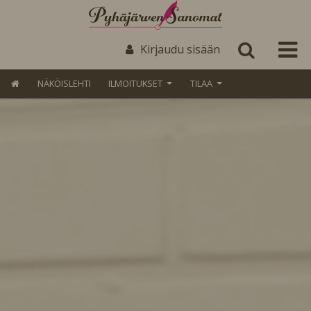
Kirjaudu sisään
NÄKÖISLEHTI
ILMOITUKSET
TILAA