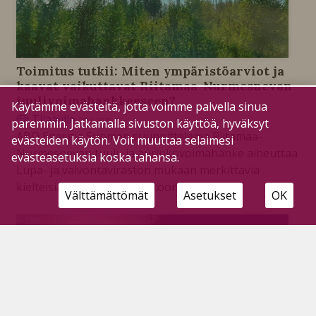
Toimitus tutkii: Miten ympäristöarviot ja
kaavat vaikuttavat Riitamaa-Nurmesnevan
tuulivoimahankkeeseen?
Käytämme evästeitä, jotta voimme palvella sinua
Tilaajille
21.7.2026
paremmin. Jatkamalla sivuston käyttöä, hyväksyt
ABO Energia Suomen suunnittelema Riitamaa-
evästeiden käytön. Voit muuttaa selaimesi
Nurmesnevan tuuli- ja aurinkovoimahanke aiheuttaa
evästeasetuksia koska tahansa.
Lupa- ja valvontaviraston mukaan merkittäviä
kielteisiä vaikutuksia luontoon.
Välttämättömät
Asetukset
OK