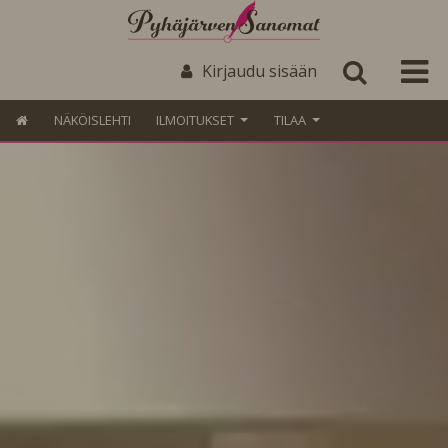
Kirjaudu sisään
NÄKÖISLEHTI
ILMOITUKSET
TILAA