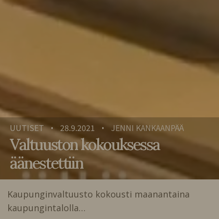
UUTISET
28.9.2021
JENNI KANKAANPÄÄ
•
•
Valtuuston kokouksessa
äänestettiin
Kaupunginvaltuusto kokousti maanantaina
kaupungintalolla…