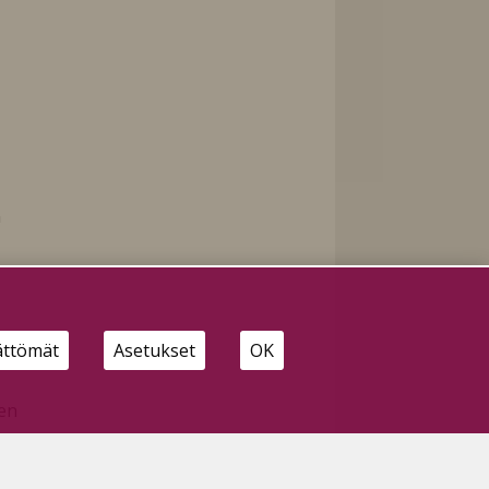
n
ättömät
Asetukset
OK
ten