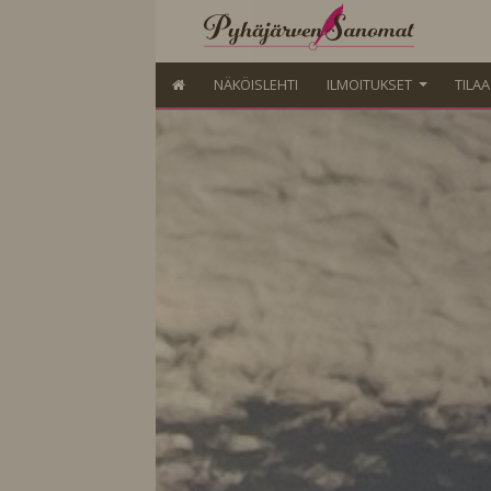
NÄKÖISLEHTI
ILMOITUKSET
TILA