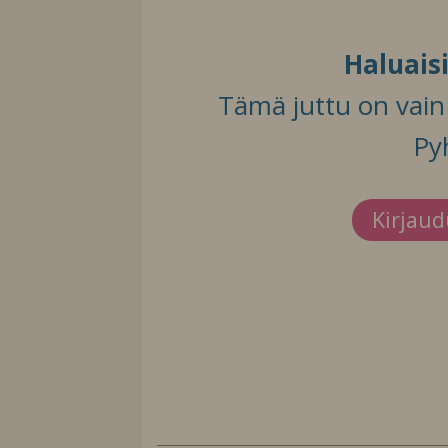
Haluais
Tämä juttu on vain t
Py
Kirjau