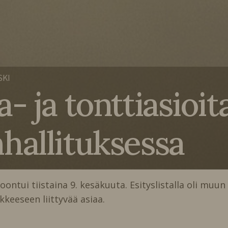
SKI
- ja tonttiasioit
hallituksessa
ntui tiistaina 9. kesäkuuta. Esityslistalla oli muun
keeseen liittyvää asiaa.