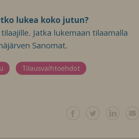
itko lukea koko jutun?
ilaajille. Jatka lukemaan tilaamalla
häjärven Sanomat.
du
Tilausvaihtoehdot