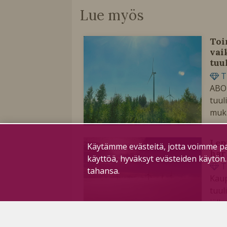
Lue myös
Toi
vai
tuu
T
ABO
tuul
muka
Lep
Käytämme evästeitä, jotta voimme pa
har
käyttöä, hyväksyt evästeiden käytön
T
tahansa.
Kaup
tuul
jälk