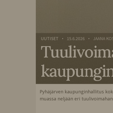
UUTISET
15.6.2026
JAANA KO
•
•
Tuulivoima
kaupungin
Pyhäjärven kaupunginhallitus kokoo
muassa neljään eri tuulivoimahank