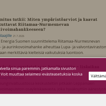
mitus tutkii: Miten ympäristöarviot ja kaavat
kuttavat Riitamaa-Nurmesnevan
livoimahankkeeseen?
ilaajille
21.7.2026
 Energia Suomen suunnittelema Riitamaa-Nurmesnevan
i- ja aurinkovoimahanke aiheuttaa Lupa- ja valvontavirasto
an merkittäviä kielteisiä vaikutuksia luontoon.
pämäen osayleiskaava hyväksyttiin – lisäaikaa
lvella sinua paremmin. Jatkamalla sivuston
kinnalle ei herunut
. Voit muuttaa selaimesi evästeasetuksia koska
Välttäm
ilaajille
30.6.2026
unginvaltuustossa keskusteltiin pitkään Leppämäen
ivoimapuiston osayleiskaavasta, joka hyväksyttiin äänestys
een.