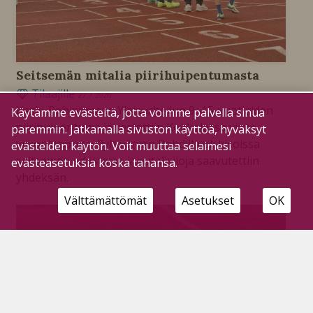
Seitsemän mitalia piirihuipentumasta
Tilaajille
27.7.2026
Keski-Pohjanmaan Yleisurheilun 9–15-vuotiaiden
Käytämme evästeitä, jotta voimme palvella sinua
piirihuipentuma järjestettiin Kokkolassa viime
paremmin. Jatkamalla sivuston käyttöä, hyväksyt
viikonloppuna. Pyhäjärven Pohdilla oli kisoissa
evästeiden käytön. Voit muuttaa selaimesi
seitsemän edustajaa ja mitalisijoja saavutettiin
evästeasetuksia koska tahansa.
yhdeksän.
Välttämättömät
Asetukset
OK