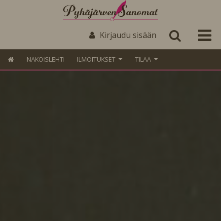
Kirjaudu sisään
NÄKÖISLEHTI
ILMOITUKSET
TILAA