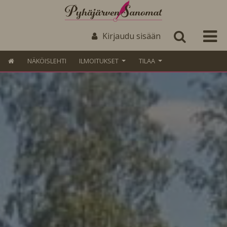
Kirjaudu sisään
NÄKÖISLEHTI
ILMOITUKSET
TILAA