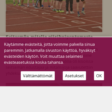
Seitsemän mitalia piirihuipentumasta
Tilaajille
Käytämme evästeitä, jotta voimme palvella sinua
27.7.2026
Keski-Pohjanmaan Yleisurheilun 9–15-vuotiaiden
paremmin. Jatkamalla sivuston käyttöä, hyväksyt
piirihuipentuma järjestettiin Kokkolassa viime
evästeiden käytön. Voit muuttaa selaimesi
viikonloppuna. Pyhäjärven Pohdilla oli kisoissa
evästeasetuksia koska tahansa.
seitsemän edustajaa ja mitalisijoja saavutettiin
yhdeksän.
Välttämättömät
Asetukset
OK