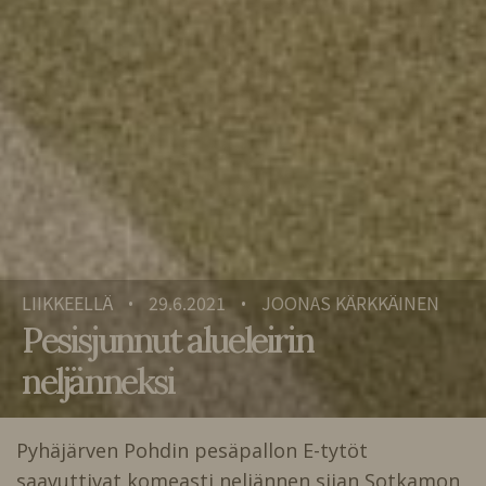
LIIKKEELLÄ
29.6.2021
JOONAS KÄRKKÄINEN
•
•
Pesisjunnut alueleirin
neljänneksi
Pyhäjärven Pohdin pesäpallon E-tytöt
saavuttivat komeasti neljännen sijan Sotkamon