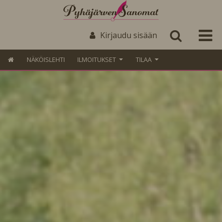
Kirjaudu sisään
NÄKÖISLEHTI
ILMOITUKSET
TILAA