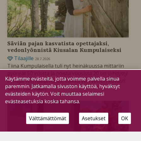
Säviän pajan kasvatista opettajaksi,
vedonlyönnistä Kiusalan Kumpulaiseksi
Tilaajille
28.7.2026
Tiina Kumpulaisella tuli nyt heinäkuussa mittariin
pyöreät 50 vuotta ja noista vuosista 20 on viihdytty
Käytämme evästeitä, jotta voimme palvella sinua
Pyhäjärven maisemissa, vaikka veri vetikin kovasti
paremmin. Jatkamalla sivuston käyttöä, hyväksyt
Savon suuntaan.
evästeiden käytön. Voit muuttaa selaimesi
evästeasetuksia koska tahansa.
Välttämättömät
Asetukset
OK