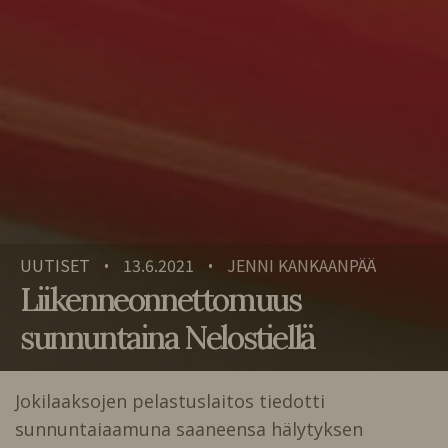
UUTISET
13.6.2021
JENNI KANKAANPÄÄ
•
•
Liikenneonnettomuus
sunnuntaina Nelostiellä
Jokilaaksojen pelastuslaitos tiedotti
sunnuntaiaamuna saaneensa hälytyksen