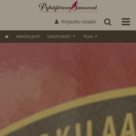
Kirjaudu sisään
NÄKÖISLEHTI
ILMOITUKSET
TILAA