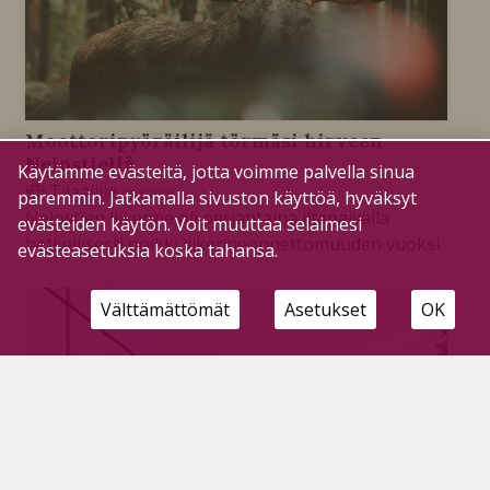
Moottoripyöräilijä törmäsi hirveen
Nelostiellä
Käytämme evästeitä, jotta voimme palvella sinua
Tilaajille
24.7.2026
paremmin. Jatkamalla sivuston käyttöä, hyväksyt
Nelostien liikenne oli perjantaina iltapäivällä
evästeiden käytön. Voit muuttaa selaimesi
hetkellisesti poikki liikenneonnettomuuden vuoksi.
evästeasetuksia koska tahansa.
Välttämättömät
Asetukset
OK