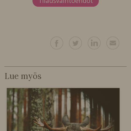
Tilausvaihtoehdot
Lue myös