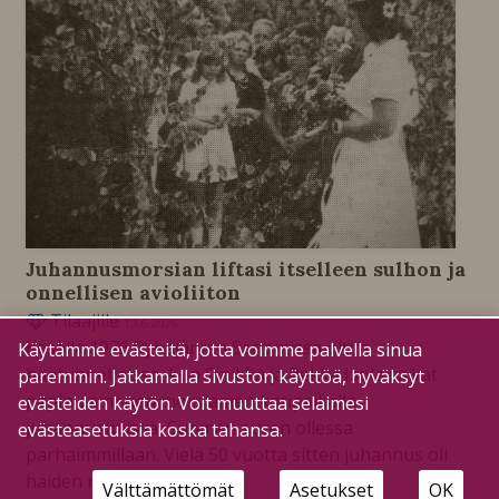
Juhannusmorsian liftasi itselleen sulhon ja
onnellisen avioliiton
Tilaajille
13.6.2026
Kesällä 1976 Pyhäjärven Sanomissa oltiin
Käytämme evästeitä, jotta voimme palvella sinua
häätunnelmissa, kun Sinikka ja Pekka Isola saivat
paremmin. Jatkamalla sivuston käyttöä, hyväksyt
papin aamenen morsiamen kotipaikalla
evästeiden käytön. Voit muuttaa selaimesi
juhannushäissä, Suomen suven ollessa
evästeasetuksia koska tahansa.
parhaimmillaan. Vielä 50 vuotta sitten juhannus oli
häiden ruuhka-aikaa.
Välttämättömät
Asetukset
OK