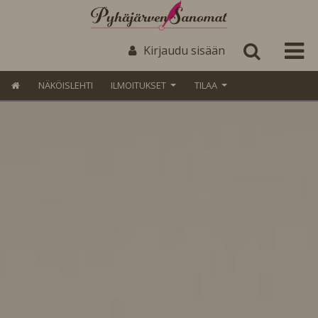
Kirjaudu sisään
NÄKÖISLEHTI
ILMOITUKSET
TILAA