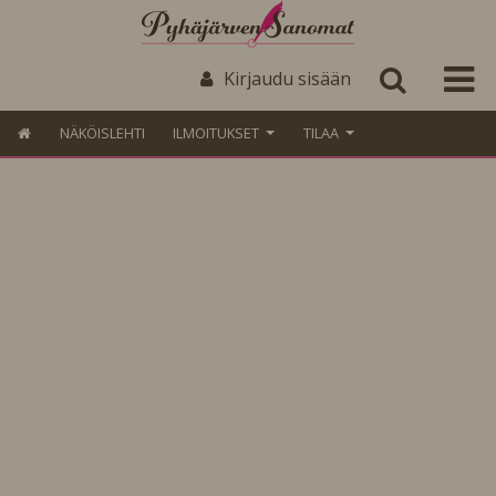
Kirjaudu sisään
NÄKÖISLEHTI
ILMOITUKSET
TILAA