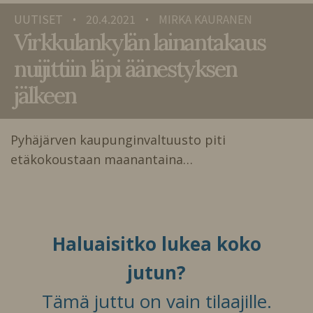
UUTISET
20.4.2021
MIRKA KAURANEN
•
•
Virkkulankylän lainantakaus
nuijittiin läpi äänestyksen
jälkeen
Pyhäjärven kaupunginvaltuusto piti
etäkokoustaan maanantaina…
Haluaisitko lukea koko
jutun?
Tämä juttu on vain tilaajille.