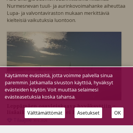
Nurmesnevan tuuli- ja aurinkovoimahanke aiheuttaa
Lupa- ja valvontaviraston mukaan merkittäviä
kielteisiä vaikutuksia luontoon.
Käytämme evästeitä, jotta voimme palvella sinua
paremmin. Jatkamalla sivuston käyttöä, hyväksyt
evästeiden käytön. Voit muuttaa selaimesi
evästeasetuksia koska tahansa.
Leppämäen osayleiskaava hyväksyttiin –
lisäaikaa harkinnalle ei herunut
Välttämättömät
Asetukset
OK
Tilaajille
30.6.2026
Kaupunginvaltuustossa keskusteltiin pitkään