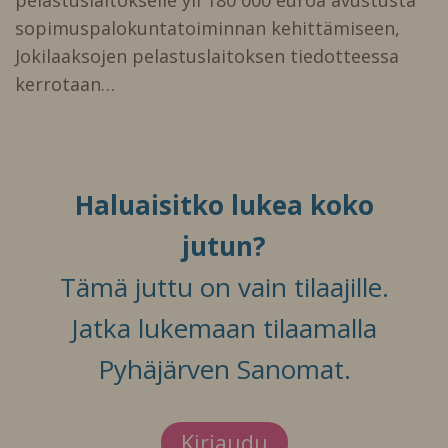
pelastuslaitokselle yli 180 000 euroa avustusta
sopimuspalokuntatoiminnan kehittämiseen,
Jokilaaksojen pelastuslaitoksen tiedotteessa
kerrotaan…
Haluaisitko lukea koko
jutun?
Tämä juttu on vain tilaajille.
Jatka lukemaan tilaamalla
Pyhäjärven Sanomat.
Kirjaudu