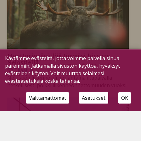
Moottoripyöräilijä törmäsi hirveen
Käytämme evästeitä, jotta voimme palvella sinua
Nelostiellä
paremmin. Jatkamalla sivuston käyttöä, hyväksyt
Tilaajille
24.7.2026
evästeiden käytön. Voit muuttaa selaimesi
Nelostien liikenne oli perjantaina iltapäivällä
evästeasetuksia koska tahansa.
hetkellisesti poikki liikenneonnettomuuden vuoksi.
Välttämättömät
Asetukset
OK