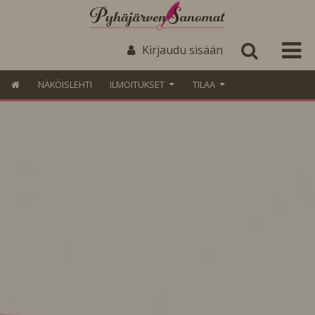
Kirjaudu sisään
NÄKÖISLEHTI
ILMOITUKSET
TILAA