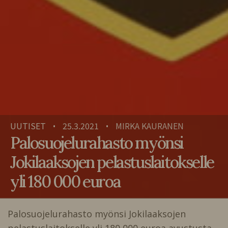
UUTISET
25.3.2021
MIRKA KAURANEN
•
•
Palosuojelurahasto myönsi
Jokilaaksojen pelastuslaitokselle
yli 180 000 euroa
Palosuojelurahasto myönsi Jokilaaksojen