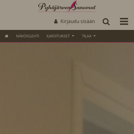
Kirjaudu sisään
NÄKÖISLEHTI
ILMOITUKSET
TILAA