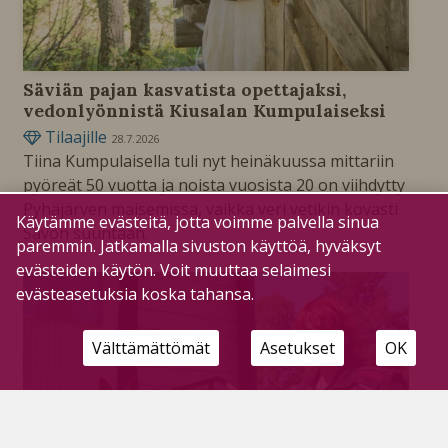
Säviän pajan kasvatista opettajaksi,
vedonlyönnistä Kiusalan Kumpulaiseksi
Tilaajille
28.7.2026
Tiina Kumpulaisella tuli nyt heinäkuussa mittariin
pyöreät 50 vuotta ja noista vuosista 20 on viihdytty
Pyhäjärven maisemissa, vaikka veri vetikin kovasti
Käytämme evästeitä, jotta voimme palvella sinua
Savon suuntaan.
paremmin. Jatkamalla sivuston käyttöä, hyväksyt
evästeiden käytön. Voit muuttaa selaimesi
evästeasetuksia koska tahansa.
Välttämättömät
Asetukset
OK