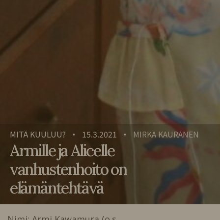
MITÄ KUULUU?
15.3.2021
MIRKA KAURANEN
•
•
Armille ja Alicelle
vanhustenhoito on
elämäntehtävä
Nimi: Armi Kawamura (o.s…