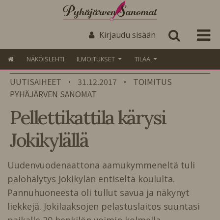
Kirjaudu sisään
NÄKÖISLEHTI
ILMOITUKSET
TILAA
UUTISAIHEET
31.12.2017
TOIMITUS
•
•
PYHÄJÄRVEN SANOMAT
Pellettikattila kärysi
Jokikylällä
Uudenvuodenaattona aamukymmeneltä tuli
palohälytys Jokikylän entiseltä koululta.
Pannuhuoneesta oli tullut savua ja näkynyt
liekkejä. Jokilaaksojen pelastuslaitos suuntasi
paikalle 20 henkilön voimin kolmella