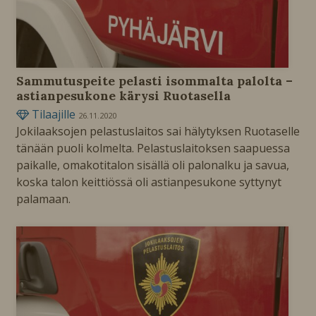
Sammutuspeite pelasti isommalta palolta –
astianpesukone kärysi Ruotasella
Tilaajille
26.11.2020
Jokilaaksojen pelastuslaitos sai hälytyksen Ruotaselle
tänään puoli kolmelta. Pelastuslaitoksen saapuessa
paikalle, omakotitalon sisällä oli palonalku ja savua,
koska talon keittiössä oli astianpesukone syttynyt
palamaan.