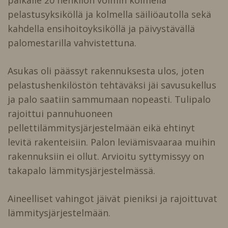
pelastusyksiköllä ja kolmella säiliöautolla sekä
kahdella ensihoitoyksiköllä ja päivystävällä
palomestarilla vahvistettuna.
Asukas oli päässyt rakennuksesta ulos, joten
pelastushenkilöstön tehtäväksi jäi savusukellus
ja palo saatiin sammumaan nopeasti. Tulipalo
rajoittui pannuhuoneen
pellettilämmitysjärjestelmään eikä ehtinyt
levitä rakenteisiin. Palon leviämisvaaraa muihin
rakennuksiin ei ollut. Arvioitu syttymissyy on
takapalo lämmitysjärjestelmässä.
Aineelliset vahingot jäivät pieniksi ja rajoittuvat
lämmitysjärjestelmään.