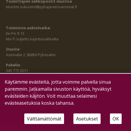
Toimittajien sähköpostit muotoa
etunimi.sukunimi@pyhajarvensanomat.fi
Toimiston aukioloaika:
Ke-Pe 9-13
Ma-Ti suljettu käyntiasiakkailta
Osoite:
Asematie 2, 86800 Pyhäsalmi
Puhelin:
040 772 0231
SEURAA MEITÄ MYÖS:
Käytämme evästeitä, jotta voimme palvella sinua
paremmin. Jatkamalla sivuston käyttöä, hyväksyt
evästeiden käytön. Voit muuttaa selaimesi
evästeasetuksia koska tahansa.
HALLITSE EVÄSTEITÄ
Välttämättömät
Asetukset
OK