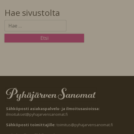
Hae sivustolta
Sähköposti asiakaspalvelu- ja ilmoitusasioissa:
ilmoitukset@pyhajarvensanomat.fi
Sähköposti toimittajille:
toimitus@pyhajarvensanomat.fi