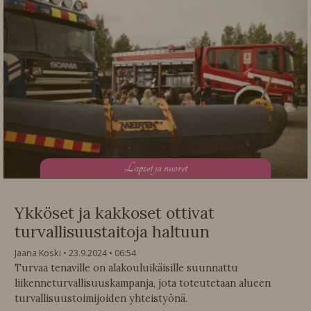
L
apset ja nuoret
Ykköset ja kakkoset ottivat
turvallisuustaitoja haltuun
Jaana Koski
23.9.2024
06:54
Turvaa tenaville on alakouluikäisille suunnattu
liikenneturvallisuuskampanja, jota toteutetaan alueen
turvallisuustoimijoiden yhteistyönä.