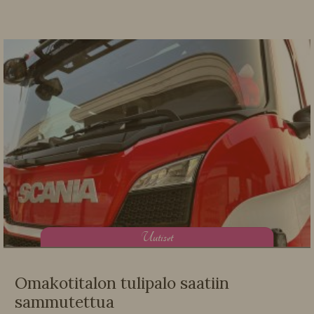
U
utiset
Omakotitalon tulipalo saatiin
sammutettua