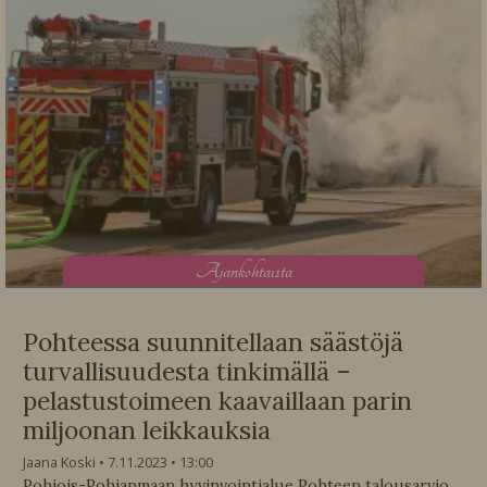
A
jankohtaista
Pohteessa suunnitellaan säästöjä
turvallisuudesta tinkimällä –
pelastustoimeen kaavaillaan parin
miljoonan leikkauksia
Jaana Koski
7.11.2023
13:00
Pohjois-Pohjanmaan hyvinvointialue Pohteen talousarvio