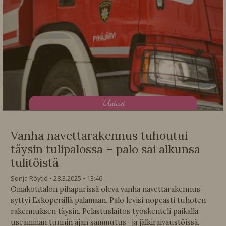
U
utiset
Vanha navettarakennus tuhoutui
täysin tulipalossa – palo sai alkunsa
tulitöistä
Sonja Röytiö
28.3.2025
13:46
Omakotitalon pihapiirissä oleva vanha navettarakennus
syttyi Eskoperällä palamaan. Palo levisi nopeasti tuhoten
rakennuksen täysin. Pelastuslaitos työskenteli paikalla
useamman tunnin ajan sammutus- ja jälkiraivaustöissä.