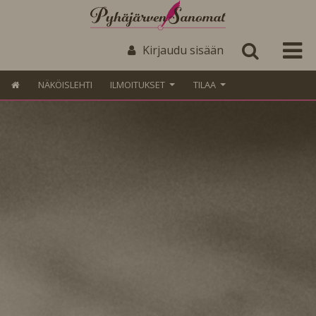
Kirjaudu sisään
NÄKÖISLEHTI
ILMOITUKSET
TILAA