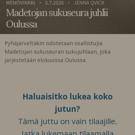
MENOVINKKI
5.7.2026
JENNA QVICK
•
•
Madetojan sukuseura juhlii
Oulussa
Pyhäjärveltäkin odotetaan osallistujia
Madetojan sukuseuran sukujuhlaan, joka
järjestetään elokuussa Oulussa.
Haluaisitko lukea koko
jutun?
Tämä juttu on vain tilaajille.
Jatka lukemaan tilaamalla