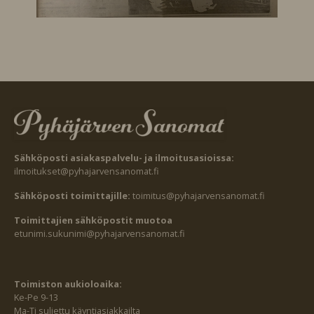
Sähköposti asiakaspalvelu- ja ilmoitusasioissa:
ilmoitukset@pyhajarvensanomat.fi
Sähköposti toimittajille:
toimitus@pyhajarvensanomat.fi
Toimittajien sähköpostit muotoa
etunimi.sukunimi@pyhajarvensanomat.fi
Toimiston aukioloaika:
Ke-Pe 9-13
Ma-Ti suljettu käyntiasiakkailta