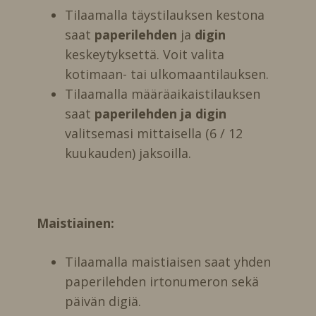
Tilaamalla täystilauksen kestona
saat
paperilehden
ja
digin
keskeytyksettä. Voit valita
kotimaan- tai ulkomaantilauksen.
Tilaamalla määräaikaistilauksen
saat
paperilehden ja digin
valitsemasi mittaisella (6 / 12
kuukauden) jaksoilla.
Maistiainen:
Tilaamalla maistiaisen saat yhden
paperilehden irtonumeron sekä
päivän digiä.