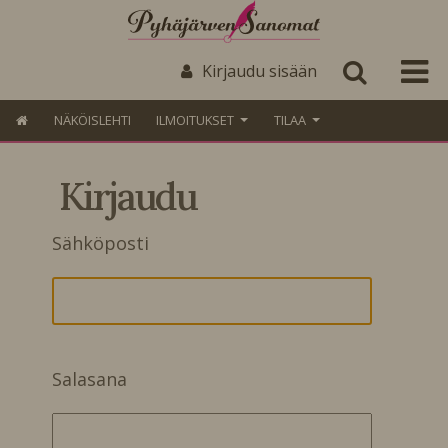
Kirjaudu sisään
NÄKÖISLEHTI
ILMOITUKSET
TILAA
Kirjaudu
Sähköposti
Salasana