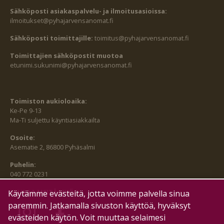
Sähköposti asiakaspalvelu- ja ilmoitusasioissa:
ilmoitukset@pyhajarvensanomat.fi
Sähköposti toimittajille:
toimitus@pyhajarvensanomat.fi
Toimittajien sähköpostit muotoa
etunimi.sukunimi@pyhajarvensanomat.fi
Toimiston aukioloaika:
Ke-Pe 9-13
Ma-Ti suljettu käyntiasiakkailta
Osoite:
Asematie 2, 86800 Pyhäsalmi
Puhelin:
040 772 0231
SEURAA MEITÄ MYÖS:
Käytämme evästeitä, jotta voimme palvella sinua
paremmin. Jatkamalla sivuston käyttöä, hyväksyt
evästeiden käytön. Voit muuttaa selaimesi