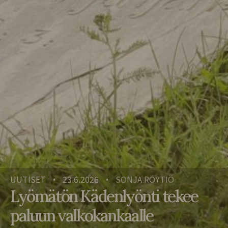
UUTISET
23.6.2026
SONJA RÖYTIÖ
•
•
Lyömätön Kädenlyönti tekee
paluun valkokankaalle