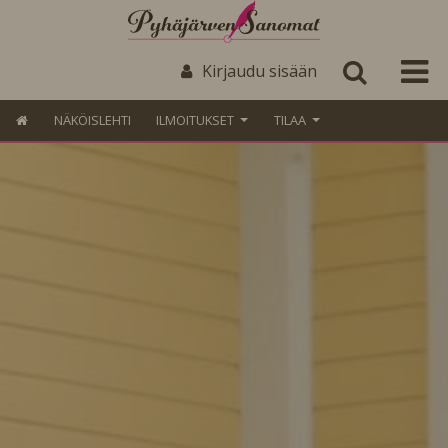
Kirjaudu sisään
NÄKÖISLEHTI
ILMOITUKSET
TILAA