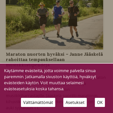
Maraton nuorten hyväksi – Janne Jääskelä
rahoittaa tempauksellaan
musiikkistipendejä
Käytämme evästeitä, jotta voimme palvella sinua
Tilaajille
20.7.2026
paremmin. Jatkamalla sivuston käyttöä, hyväksyt
Musiikinopettaja Janne Jääskelän tempaus ”Maraton
evästeiden käytön. Voit muuttaa selaimesi
musiikkistipendeiksi” kerää stipendirahoja
evästeasetuksia koska tahansa.
Pyhäjärven peruskoulun ja lukion
musiikkiharrastajille. Jääskelä suoritti maratonin
kihuviikolla, mutta hyväntekeväisyyskeräys on vielä
Välttämättömät
Asetukset
OK
auki syyskuun 11.