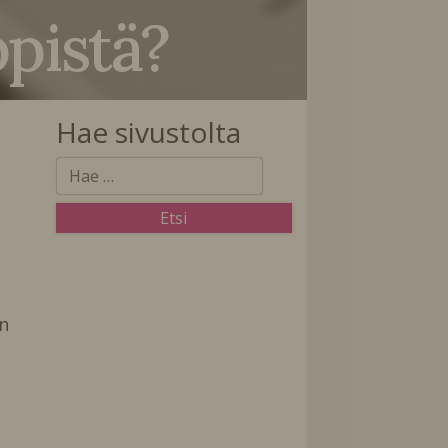
pistä?
Hae sivustolta
n