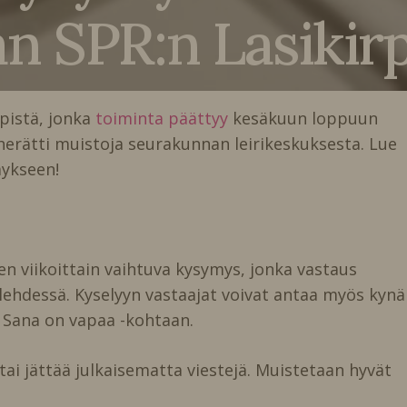
n SPR:n Lasikirp
pistä, jonka
toiminta päättyy
kesäkuun loppuun
erätti muistoja seurakunnan leirikeskuksesta. Lue
mykseen!
n viikoittain vaihtuva kysymys, jonka vastaus
 lehdessä. Kyselyyn vastaajat voivat antaa myös kynä
Sana on vapaa -kohtaan.
tai jättää julkaisematta viestejä. Muistetaan hyvät