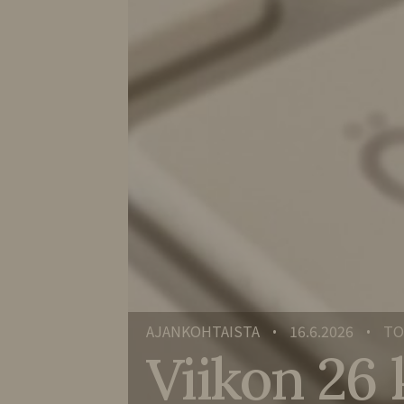
AJANKOHTAISTA
16.6.2026
TO
•
•
Viikon 26 