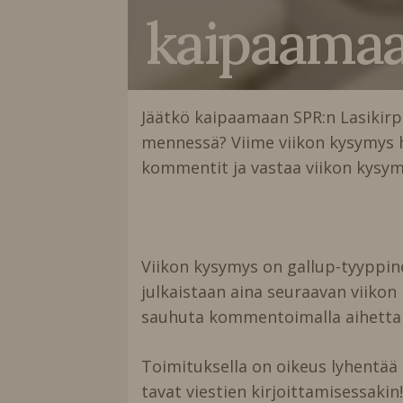
kaipaamaa
Jäätkö kaipaamaan SPR:n Lasikirp
mennessä? Viime viikon kysymys h
kommentit ja vastaa viikon kysy
Viikon kysymys on gallup-tyyppine
julkaistaan aina seuraavan viikon
sauhuta kommentoimalla aihetta 
Toimituksella on oikeus lyhentää 
tavat viestien kirjoittamisessakin!