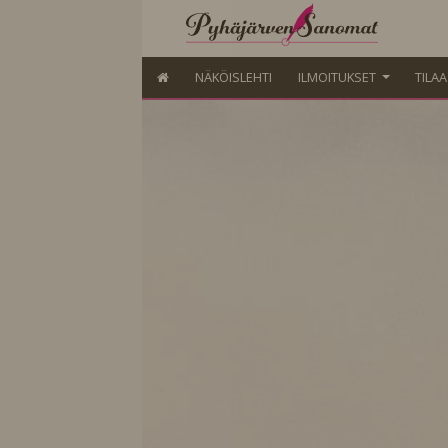
NÄKÖISLEHTI
ILMOITUKSET
TILA