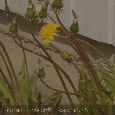
UUTISET
12.6.2026
SONJA RÖYTIÖ
•
•