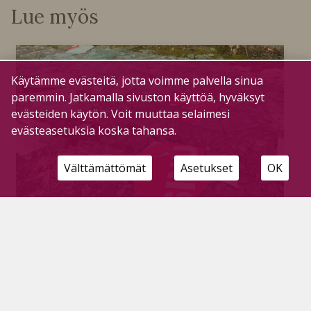
Lue myös
Käytämme evästeitä, jotta voimme palvella sinua
paremmin. Jatkamalla sivuston käyttöä, hyväksyt
evästeiden käytön. Voit muuttaa selaimesi
evästeasetuksia koska tahansa.
Välttämättömät
Asetukset
OK
Rosvoja liikkeellä – Lasikirppikseltä vietiin
rahat
Tilaajille
6.8.2024
SPR:n Lasikirppiksellä kävi viikonloppuna
kutsumattomia vieraita. Poliisi tutkii tapausta.