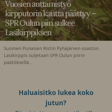
Vuosien auttamistyö
kirpputorin kautta päättyy –
SPR Oulun piiri sulkee
Lasikirppiksen
Suomen Punaisen Ristin Pyhäjärven osaston
Lasikirppis suljetaan SPR Oulun piirin
päätöksellä…
Haluaisitko lukea koko
jutun?