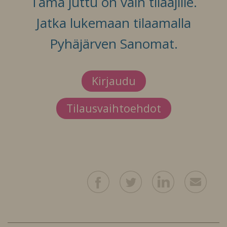
Tämä juttu on vain tilaajille.
Jatka lukemaan tilaamalla
Pyhäjärven Sanomat.
Kirjaudu
Tilausvaihtoehdot