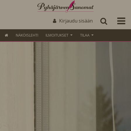
Kirjaudu sisään
NÄKÖISLEHTI
ILMOITUKSET
TILAA