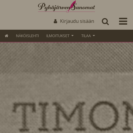
Kirjaudu sisään
NÄKÖISLEHTI
ILMOITUKSET
TILAA