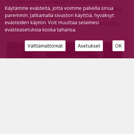
Pyhäjärvi ennen wanahaan -palstalla palataan
Käytämme evästeitä, jotta voimme palvella sinua
muistelemaan menneiden vuosien tapahtumia aina
paremmin. Jatkamalla sivuston käyttöä, hyväksyt
kahdenkymmenenviiden, viidenkymmenen sekä
evästeiden käytön. Voit muuttaa selaimesi
sadan vuoden päähän vanhojen lehtiartikkeleiden
evästeasetuksia koska tahansa.
siivittämänä.
Välttämättömät
Asetukset
OK
Agents toi Suurlavan kesän ennätyksen,
100-vuotias Säästöpankki sekä rikkurille