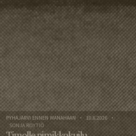
PYHÄJÄRVI ENNEN WANAHAAN
10.6.2026
•
•
SONJA RÖYTIÖ
Timolle nimikkokuilu,