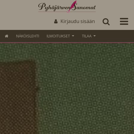
Kirjaudu sisään
NÄKÖISLEHTI
ILMOITUKSET
TILAA