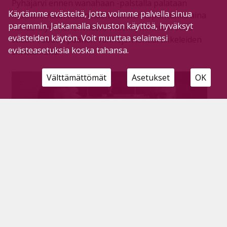
Pyhäjärvi ennen wanahaan -palstalla palataan
Käytämme evästeitä, jotta voimme palvella sinua
muistelemaan menneiden vuosien tapahtumia aina
paremmin. Jatkamalla sivuston käyttöä, hyväksyt
kahdenkymmenenviiden, viidenkymmenen sekä
evästeiden käytön. Voit muuttaa selaimesi
sadan vuoden päähän vanhojen lehtiartikkeleiden
evästeasetuksia koska tahansa.
siivittämänä.
Välttämättömät
Asetukset
OK
Agents toi Suurlavan kesän ennätyksen,
100-vuotias Säästöpankki sekä rikkurille