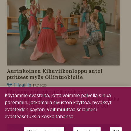
Aurinkoinen Kihuviikonloppu antoi
puitteet myös Ollintuokiolle
Tilaajille
17.7.2026
Kihusunnuntai kokosi Ollintuokioon
Käytämme evästeitä, jotta voimme palvella sinua
seurakuntakeskukseen noin 70 juhlavierasta, jotka
paremmin. Jatkamalla sivuston käyttöä, hyväksyt
saivat nauttia virkistävän hetken monipuolisen
evästeiden käytön. Voit muuttaa selaimesi
ohjelman parissa.
evästeasetuksia koska tahansa.