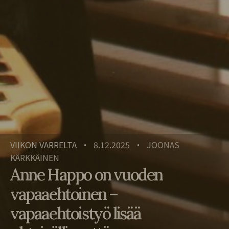
VIIKON VARRELTA
8.12.2025
JOONAS
•
•
KÄRKKÄINEN
Anne Happo on vuoden
vapaaehtoinen –
vapaaehtoistyö lisää