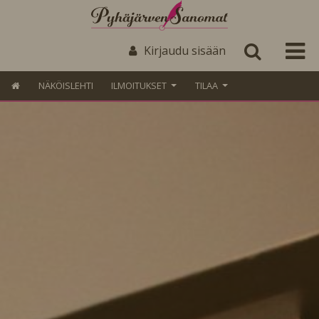
Kirjaudu sisään
NÄKÖISLEHTI
ILMOITUKSET
TILAA