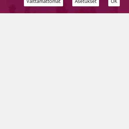
Välttämättömät
Asetukset
OK
Aurinko helli ja tori täyttyi Kihujen
johdosta
Tilaajille
14.7.2026
Lämmin kesäsää, runsas ohjelmatarjonta ja iloinen
tunnelma värittivät tämänvuotisia Kihupäiviä.
Lauantain Kihusilla jaettiin tunnustuksia
ansioituneille pyhäjärvisille ja juhlapuheessa
muistutettiin lähiruoan merkityksestä.