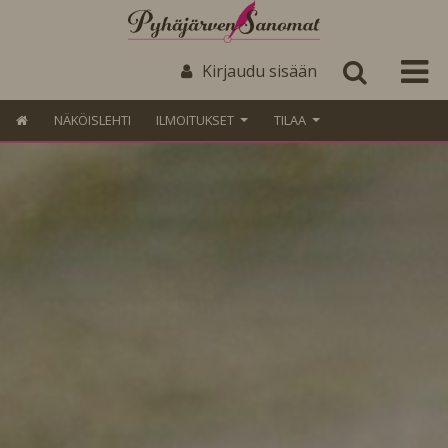
Kirjaudu sisään
NÄKÖISLEHTI
ILMOITUKSET
TILAA