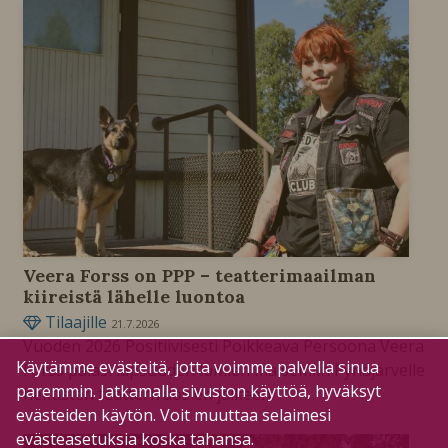
Veera Forss on PPP – teatterimaailman
kiireistä lähelle luontoa
Tilaajille
21.7.2026
Vuoden 2026 Positiivisesti Poikkeava Persoona Veera
Käytämme evästeitä, jotta voimme palvella sinua
Forss palasi lapsuuden lomien maisemiin Pyhäjärvelle
paremmin. Jatkamalla sivuston käyttöä, hyväksyt
hektisten teatterivuosien jälkeen.
evästeiden käytön. Voit muuttaa selaimesi
evästeasetuksia koska tahansa.