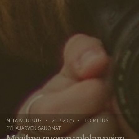
MITÄ KUULUU?
21.7.2025
TOIMITUS
•
•
PYHÄJÄRVEN SANOMAT
Maailma nuoren valokuvaajan