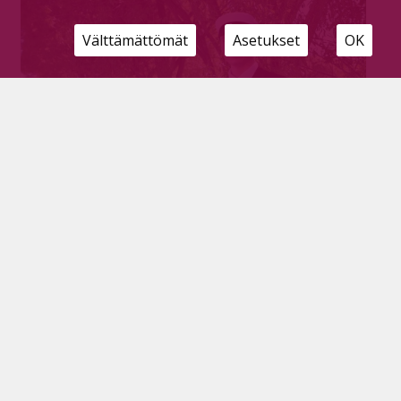
Välttämättömät
Asetukset
OK
Musisointia, metsästystä, kalastusta ja
käsitöitä – harrastukset ovat olleet
pienestä pitäen mukana Antin matkalla
ylioppilaaksi
Tilaajille
9.6.2026
Tänä keväänä Ruotaselta kotoisin oleva Antti Laine
kirjoitti ylioppilaskirjoituksissa kaksi laudaturia, kaksi
eximiaa ja yhden magnan. Hänen mukaansa urakkaa
on helpottanut Pyhäjärven lukion hyvä yhteishenki ja