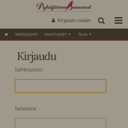
Kirjaudu sisään
NÄKÖISLEHTI
ILMOITUKSET
TILAA
Kirjaudu
Sähköposti
Salasana