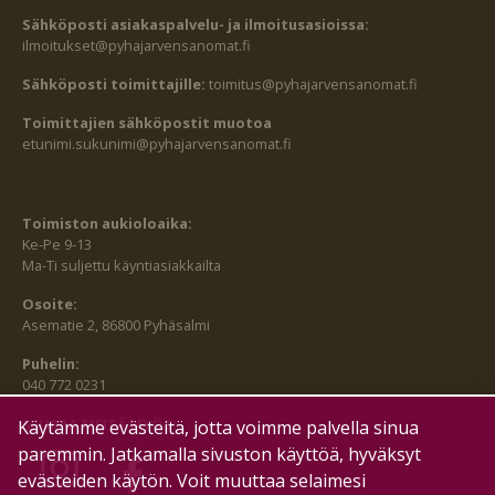
Sähköposti asiakaspalvelu- ja ilmoitusasioissa:
ilmoitukset@pyhajarvensanomat.fi
Sähköposti toimittajille:
toimitus@pyhajarvensanomat.fi
Toimittajien sähköpostit muotoa
etunimi.sukunimi@pyhajarvensanomat.fi
Toimiston aukioloaika:
Ke-Pe 9-13
Ma-Ti suljettu käyntiasiakkailta
Osoite:
Asematie 2, 86800 Pyhäsalmi
Puhelin:
040 772 0231
SEURAA MEITÄ MYÖS:
Käytämme evästeitä, jotta voimme palvella sinua
paremmin. Jatkamalla sivuston käyttöä, hyväksyt
evästeiden käytön. Voit muuttaa selaimesi