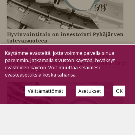
Hyvinvointitalo on investointi Pyhäjärven
tulevaisuuteen
Tilaajille
21.7.2026
Käytämme evästeitä, jotta voimme palvella sinua
Pyhäjärven hyvinvointitalosta on keskusteltu
paremmin. Jatkamalla sivuston käyttöä, hyväksyt
pitkään, perusteellisesti ja ajoittain kiivaastikin. Se on
evästeiden käytön. Voit muuttaa selaimesi
ymmärrettävää.
evästeasetuksia koska tahansa.
Välttämättömät
Asetukset
OK