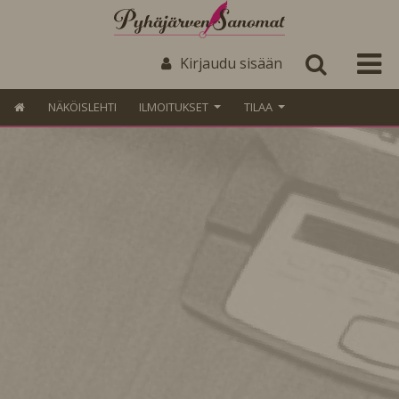
Kirjaudu sisään
NÄKÖISLEHTI
ILMOITUKSET
TILAA