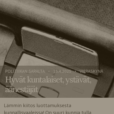
POLITIIKAN SARALTA
15.4.2025
VIERASKYNÄ
•
•
Hyvät kuntalaiset, ystävät,
äänestäjät
Lämmin kiitos luottamuksesta
kunnallisvaaleissa! On suuri kunnia tulla