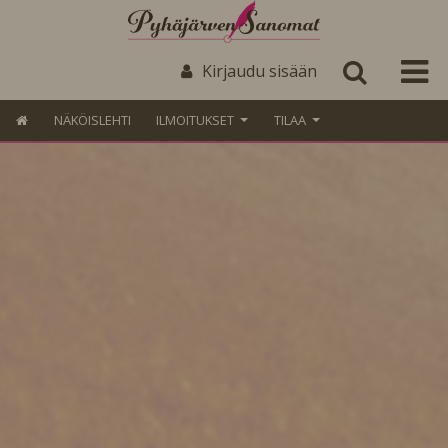
Kirjaudu sisään
NÄKÖISLEHTI
ILMOITUKSET
TILAA