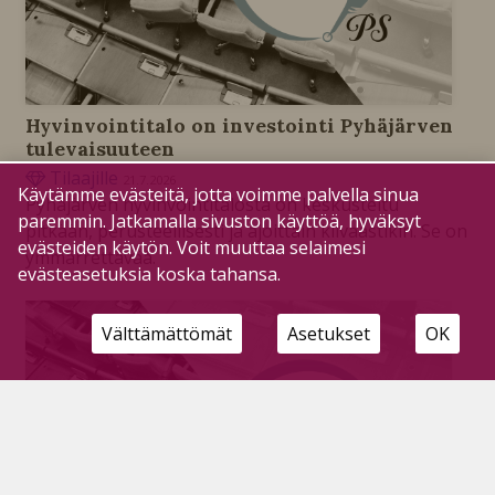
Hyvinvointitalo on investointi Pyhäjärven
tulevaisuuteen
Tilaajille
21.7.2026
Käytämme evästeitä, jotta voimme palvella sinua
Pyhäjärven hyvinvointitalosta on keskusteltu
paremmin. Jatkamalla sivuston käyttöä, hyväksyt
pitkään, perusteellisesti ja ajoittain kiivaastikin. Se on
evästeiden käytön. Voit muuttaa selaimesi
ymmärrettävää.
evästeasetuksia koska tahansa.
Välttämättömät
Asetukset
OK