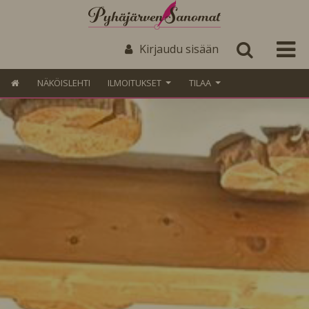
Kirjaudu sisään
NÄKÖISLEHTI
ILMOITUKSET
TILAA