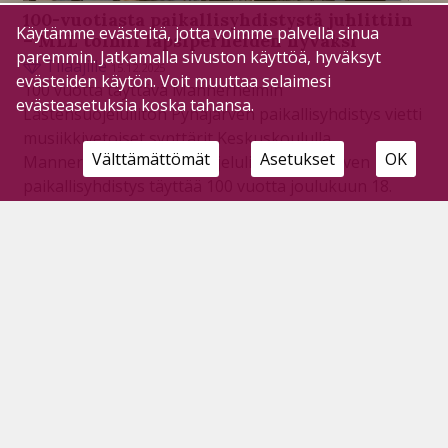
100-vuotiasta paikallisyhdistystä juhlittiin
Käytämme evästeitä, jotta voimme palvella sinua
– MLL toimii lapsiperheiden hyväksi
paremmin. Jatkamalla sivuston käyttöä, hyväksyt
Tilaajille
15.12.2025
evästeiden käytön. Voit muuttaa selaimesi
100 vuotta täyttävä Mannerheimin
evästeasetuksia koska tahansa.
Lastensuojeluliiton Pyhäjärven paikallisyhdistys vietti
musiikkivetoiset synttärit Keskuskoululla.
Välttämättömät
Asetukset
OK
Mannerheimin Lastensuojeluliiton Pyhäjärven
paikallisyhdistys täyttää 100 vuotta joulukuun 18.
päivä.