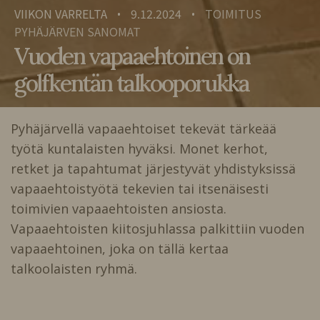
VIIKON VARRELTA
9.12.2024
TOIMITUS
•
•
PYHÄJÄRVEN SANOMAT
Vuoden vapaaehtoinen on
golfkentän talkooporukka
Pyhäjärvellä vapaaehtoiset tekevät tärkeää
työtä kuntalaisten hyväksi. Monet kerhot,
retket ja tapahtumat järjestyvät yhdistyksissä
vapaaehtoistyötä tekevien tai itsenäisesti
toimivien vapaaehtoisten ansiosta.
Vapaaehtoisten kiitosjuhlassa palkittiin vuoden
vapaaehtoinen, joka on tällä kertaa
talkoolaisten ryhmä.