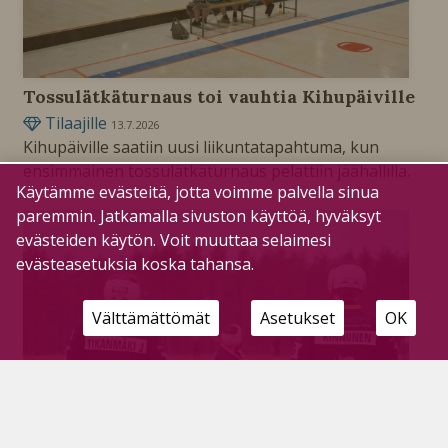
Tossulätkäturnaus toi vauhtia Kihupäiville
Tilaajille
13.7.2026
Kihupäiville saatiin uusi liikuntatapahtuma, kun
ensimmäinen tossulätkäturnaus pelattiin jäähallilla.
Käytämme evästeitä, jotta voimme palvella sinua
paremmin. Jatkamalla sivuston käyttöä, hyväksyt
evästeiden käytön. Voit muuttaa selaimesi
evästeasetuksia koska tahansa.
Välttämättömät
Asetukset
OK