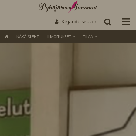
Kirjaudu sisään
NÄKÖISLEHTI
ILMOITUKSET
TILAA