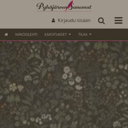
Kirjaudu sisään
NÄKÖISLEHTI
ILMOITUKSET
TILAA