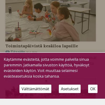
Toimintapäivistä kesäiloa lapsille
Tilaajille
25.6.2026
Perinteisten lasten kesäleirien sijaan toimintapäivät
Käytämme evästeitä, jotta voimme palvella sinua
tarjosivat ohjelmaa kaikenikäisille, esikoululaisista
paremmin. Jatkamalla sivuston käyttöä, hyväksyt
yläasteelle siirtyviin nuoriin asti.
evästeiden käytön. Voit muuttaa selaimesi
evästeasetuksia koska tahansa.
Välttämättömät
Asetukset
OK