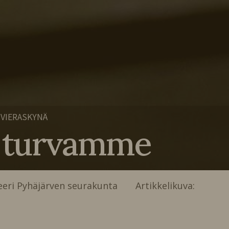
VIERASKYNÄ
n turvamme
eeri Pyhäjärven seurakunta Artikkelikuva: