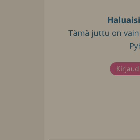
Haluais
Tämä juttu on vain t
Py
Kirjau