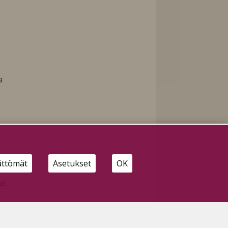
a
et
ättömät
Asetukset
OK
t
t.