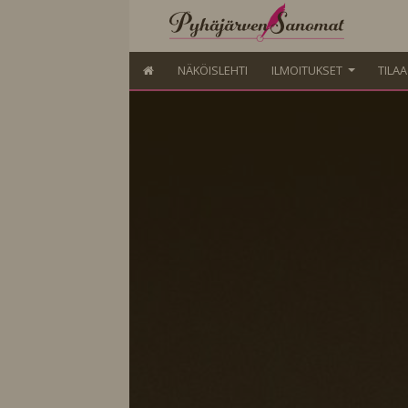
NÄKÖISLEHTI
ILMOITUKSET
TILA