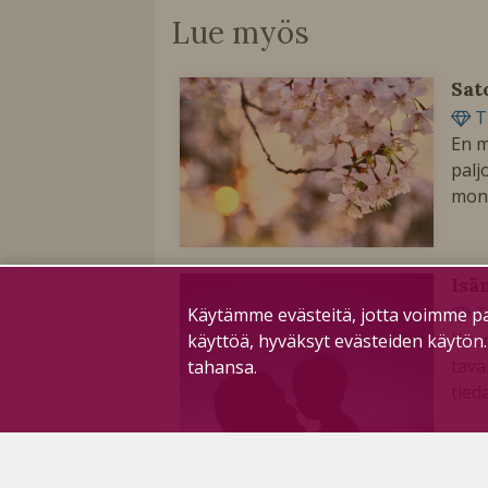
Lue myös
Sat
T
En m
palj
mone
Isä
T
Käytämme evästeitä, jotta voimme pa
Kaup
käyttöä, hyväksyt evästeiden käytön
tava
tahansa.
tied