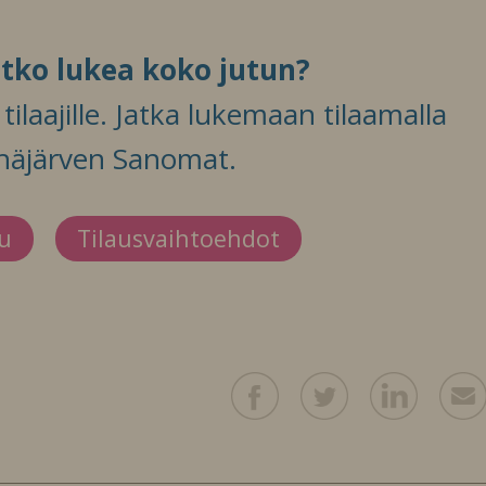
itko lukea koko jutun?
ilaajille. Jatka lukemaan tilaamalla
häjärven Sanomat.
du
Tilausvaihtoehdot