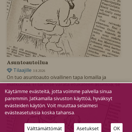
Asuntoautoilua
Tilaajille
3.8.2026
On tuo asuntoauto oivallinen tapa lomailla ja
matkustaa. Ei tarvitse varata etukäteen asuntoa, se
on aina mukana.
Käytämme evästeitä, jotta voimme palvella sinua
paremmin. Jatkamalla sivuston käyttöä, hyväksyt
evästeiden käytön. Voit muuttaa selaimesi
evästeasetuksia koska tahansa.
Välttämättömät
Asetukset
OK