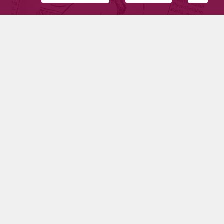
Pyhäjärvisiä sananiekkoja
Tilaajille
14.7.2026
Tämä meidän tohtori Ovaskainen äityi vallan
kalevalaiseksi runoilijaksi – eipä olisi uskonut
minkälaisia kykyjä miehestä löytyy.