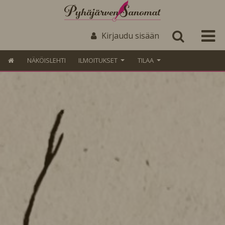
Kirjaudu sisään
NÄKÖISLEHTI
ILMOITUKSET
TILAA