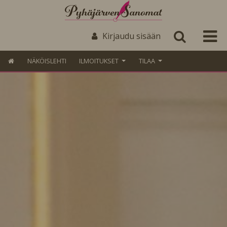
Kirjaudu sisään
NÄKÖISLEHTI
ILMOITUKSET
TILAA