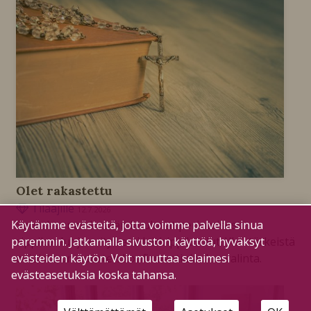
Olet rakastettu
Tilaajille
12.7.2026
Käytämme evästeitä, jotta voimme palvella sinua
Seurakunnan kesään kuuluvat perinteisesti
paremmin. Jatkamalla sivuston käyttöä, hyväksyt
rippikoulut ja erityisesti leiririppikoulut. Yksi tärkeistä
evästeiden käytön. Voit muuttaa selaimesi
osioista on nuorten konfirmaatiolaulun valinta.
evästeasetuksia koska tahansa.