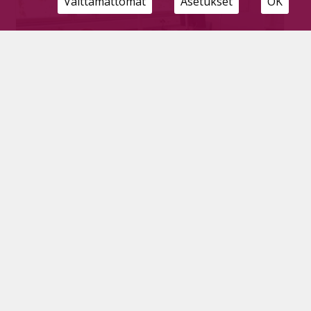
Välttämättömät
Asetukset
OK
Toimintapäivistä kesäiloa lapsille
Tilaajille
25.6.2026
Perinteisten lasten kesäleirien sijaan toimintapäivät
tarjosivat ohjelmaa kaikenikäisille, esikoululaisista
yläasteelle siirtyviin nuoriin asti.