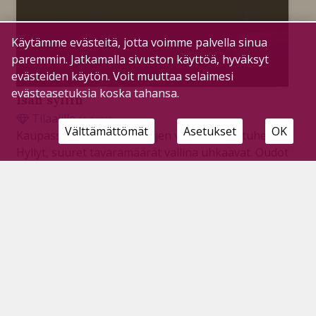
Käytämme evästeitä, jotta voimme palvella sinua
paremmin. Jatkamalla sivuston käyttöä, hyväksyt
evästeiden käytön. Voit muuttaa selaimesi
evästeasetuksia koska tahansa.
Isän syliin
Tilaajille
19.7.2026
Välttämättömät
Asetukset
OK
Kaupassa lapsi. Yksin hyllyjen välissä itkua tuhertaa.
Hyllyt, suuret tavaramäärät vallina uhkaavat. Oudot
ihmiset ohi kiiruhtaa. Eivät tiedä lapsen pelkoa
murtavaa. Lapsen silmät suurina isää hakevat.