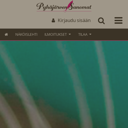
Kirjaudu sisään
NÄKÖISLEHTI
ILMOITUKSET
TILAA